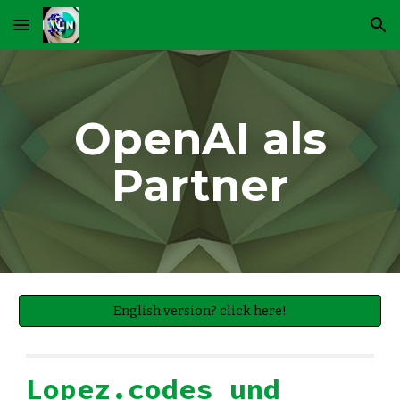
Skip to main content
Skip to navigation
OpenAI als
Partner
English version? click here!
Lopez.codes und