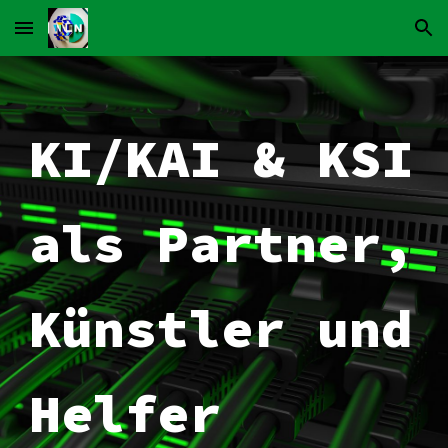
Skip to main content
Skip to navigation
KI/KAI & KSI
als Partner,
Künstler und
Helfer